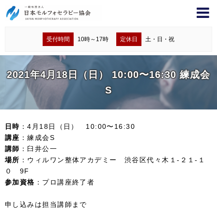
受付時間
10時～17時
定休日
土・日・祝
2021年4月18日（日） 10:00〜16:30 練成会
S
日時
：4月18日（日） 10:00〜16:30
講座
：練成会S
講師
：臼井公一
場所
：ウィルワン整体アカデミー 渋谷区代々木１-２１-１
０ 9F
参加資格
：プロ講座終了者
申し込みは担当講師まで