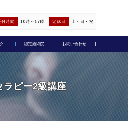
受付時間
10時～17時
定休日
土・日・祝
ク
認定施術院
お問い合わせ
フォセラピー2級講座