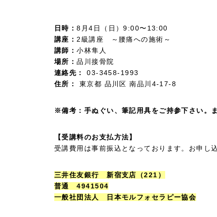
日時：
8月4日（日）9:00〜13:00
講座：
2級講座 ～腰痛への施術～
講師：
小林隼人
場所：
品川接骨院
連絡先：
03-3458-1993
住所：
東京都 品川区 南品川4-17-8
※備考：手ぬぐい、筆記用具をご持参下さい。
【受講料のお支払方法】
受講費用は事前振込となっております。お申し
三井住友銀行 新宿支店（221）
普通 4941504
一般社団法人 日本モルフォセラピー協会