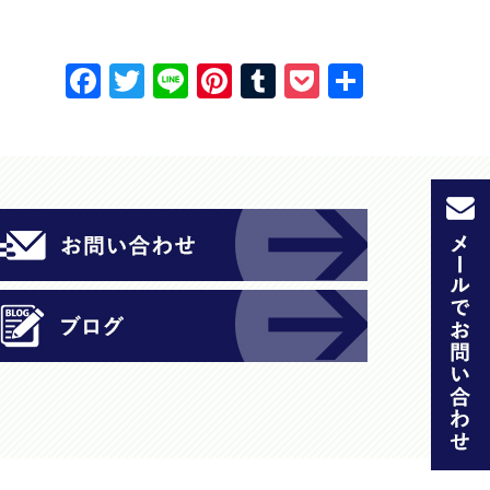
F
T
Li
Pi
T
P
共
a
w
n
nt
u
o
有
c
itt
e
er
m
c
e
er
e
bl
k
b
st
r
et
o
o
k