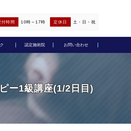
受付時間
10時～17時
定休日
土・日・祝
ク
認定施術院
お問い合わせ
ラピー1級講座(1/2日目)