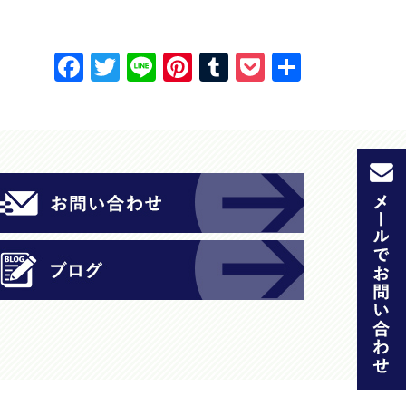
F
T
Li
Pi
T
P
共
a
w
n
nt
u
o
有
c
itt
e
er
m
c
e
er
e
bl
k
b
st
r
et
o
o
k