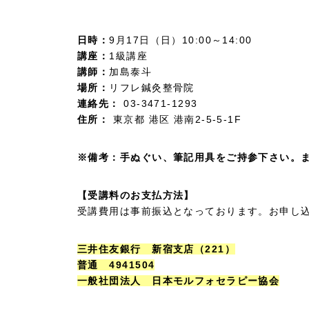
日時：
9月17日（日）10:00～14:00
講座：
1級講座
講師：
加島泰斗
場所：
リフレ鍼灸整骨院
連絡先：
03-3471-1293
住所：
東京都 港区 港南2-5-5-1F
※備考：手ぬぐい、筆記用具をご持参下さい。
【受講料のお支払方法】
受講費用は事前振込となっております。お申し
三井住友銀行 新宿支店（221）
普通 4941504
一般社団法人 日本モルフォセラピー協会