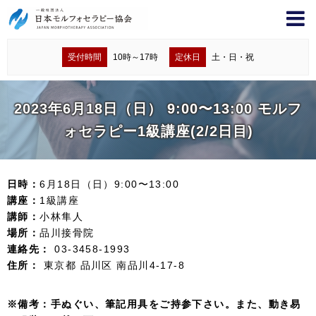
受付時間
10時～17時
定休日
土・日・祝
2023年6月18日（日） 9:00〜13:00 モルフ
ォセラピー1級講座(2/2日目)
日時：
6月18日（日）9:00〜13:00
講座：
1級講座
講師：
小林隼人
場所：
品川接骨院
連絡先：
03-3458-1993
住所：
東京都 品川区 南品川4-17-8
※備考：手ぬぐい、筆記用具をご持参下さい。また、動き易