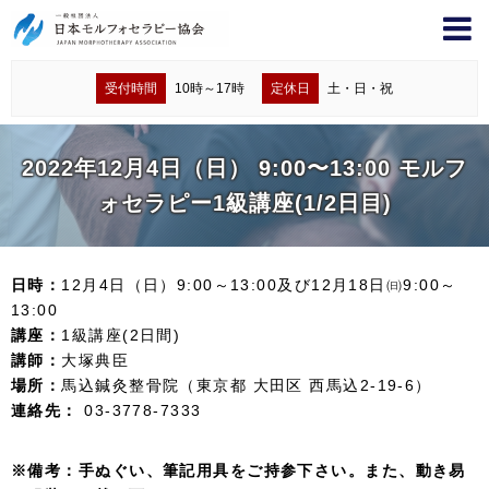
受付時間
10時～17時
定休日
土・日・祝
2022年12月4日（日） 9:00〜13:00 モルフ
ォセラピー1級講座(1/2日目)
日時：
12月4日（日）9:00～13:00及び12月18日㈰9:00～
13:00
講座：
1級講座(2日間)
講師：
大塚典臣
場所：
馬込鍼灸整骨院（東京都 大田区 西馬込2-19-6）
連絡先：
03-3778-7333
※備考：手ぬぐい、筆記用具をご持参下さい。また、動き易