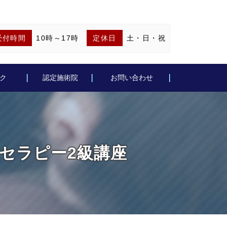
受付時間
10時～17時
定休日
土・日・祝
ク
認定施術院
お問い合わせ
ルフォセラピー2級講座