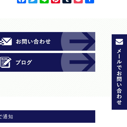
a
w
n
nt
u
o
有
c
itt
e
er
m
c
e
er
e
bl
k
b
st
r
et
o
o
k
で通知