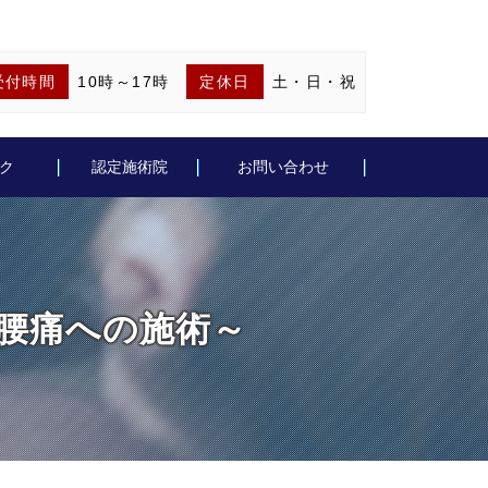
受付時間
10時～17時
定休日
土・日・祝
ク
認定施術院
お問い合わせ
座 ～腰痛への施術～