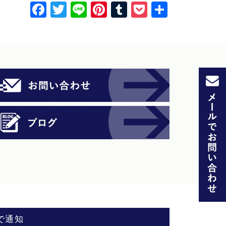
F
T
Li
Pi
T
P
共
a
w
n
nt
u
o
有
c
itt
e
er
m
c
e
er
e
bl
k
b
st
r
et
o
o
k
で通知