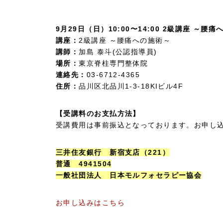
9月29日（日）10:00〜14:00 2級講座 ～腰
講座：
2級講座 ～腰痛への施術～
講師：
加島 泰斗(公認指導員)
場所：
東京脊柱専門整体院
連絡先：
03-6712-4365
住所：
品川区北品川1-3-18KIビル4F
【受講料のお支払方法】
受講費用は事前振込となっております。お申し
三井住友銀行 新宿支店（221）
普通 4941504
一般社団法人 日本モルフォセラピー協会
お申し込みはこちら