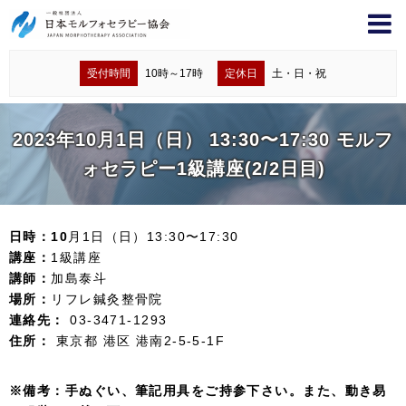
受付時間
10時～17時
定休日
土・日・祝
2023年10月1日（日） 13:30〜17:30 モルフ
ォセラピー1級講座(2/2日目)
日時：10
月1日（日）13:30〜17:30
講座：
1級講座
講師：
加島泰斗
場所：
リフレ鍼灸整骨院
連絡先：
03-3471-1293
住所：
東京都 港区 港南2-5-5-1F
※備考：手ぬぐい、筆記用具をご持参下さい。また、動き易