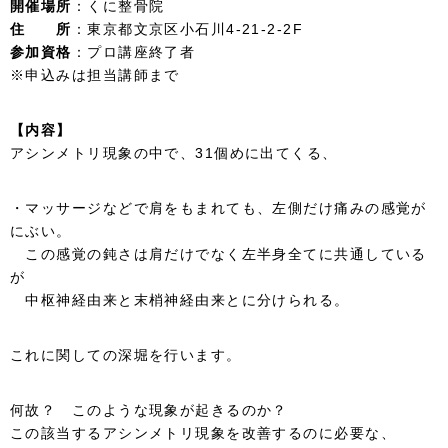
開催場所
：くに整骨院
住 所
：東京都文京区小石川4-21-2-2F
参加資格
：プロ講座終了者
※申込みは担当講師まで
【内容】
アシンメトリ現象の中で、31個めに出てくる、
・マッサージなどで肩をもまれても、左側だけ痛みの感覚が
にぶい。
この感覚の鈍さは肩だけでなく左半身全てに共通している
が
中枢神経由来と末梢神経由来とに分けられる。
これに関しての深堀を行います。
何故？ このような現象が起きるのか？
この該当するアシンメトリ現象を改善するのに必要な、