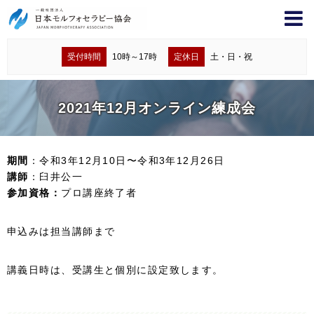
受付時間
10時～17時
定休日
土・日・祝
2021年12月オンライン練成会
期間
：令和3年12月10日〜令和3年12月26日
講師
：臼井公一
参加資格：
プロ講座終了者
申込みは担当講師まで
講義日時は、受講生と個別に設定致します。