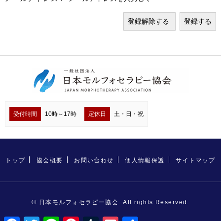
受付時間
10時～17時
定休日
土・日・祝
トップ
協会概要
お問い合わせ
個人情報保護
サイトマップ
© 日本モルフォセラピー協会. All rights Reserved.
F
T
L
P
T
P
共