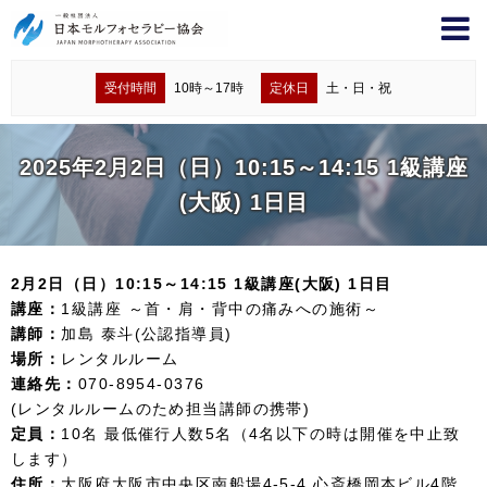
受付時間
10時～17時
定休日
土・日・祝
2025年2月2日（日）10:15～14:15 1級講座
(大阪) 1日目
2月2日（日）10:15～14:15 1級講座(大阪) 1日目
講座：
1級講座 ～首・肩・背中の痛みへの施術～
講師：
加島 泰斗(公認指導員)
場所：
レンタルルーム
連絡先：
070-8954-0376
(レンタルルームのため担当講師の携帯)
定員：
10名 最低催行人数5名（4名以下の時は開催を中止致
します）
住所：
大阪府大阪市中央区南船場4-5-4 心斎橋岡本ビル4階