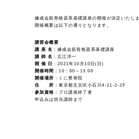
練成会筋骨格器系基礎講座の開催が決定いたし
開催概要は以下の通りとなります。
講習会概要
講 座 名
：練成会筋骨格器系基礎講座
講 師 名
：広江洋一
開 催 日
：2021年10月10日(日)
開催時間
：10：00～13:00
開催場所
：くに整骨院
住 所
：東京都文京区小石川4-21-2-2F
参加資格
：プロ講座終了者
申込みは担当講師まで