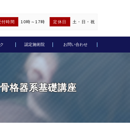
受付時間
10時～17時
定休日
土・日・祝
ク
認定施術院
お問い合わせ
成会筋骨格器系基礎講座