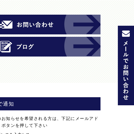
e
er
e
bl
k
b
st
r
et
o
o
k
で通知
のお知らせを希望される方は、下記にメールアド
」ボタンを押して下さい