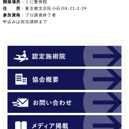
開催場所
：くに整骨院
住 所
：東京都文京区小石川4-21-2-2F
参加資格
：プロ講座終了者
申込みは担当講師まで