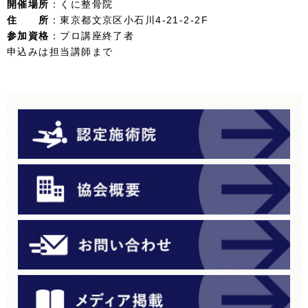
開催場所
：くに整骨院
住 所
：東京都文京区小石川4-21-2-2F
参加資格
：プロ講座終了者
申込みは担当講師まで