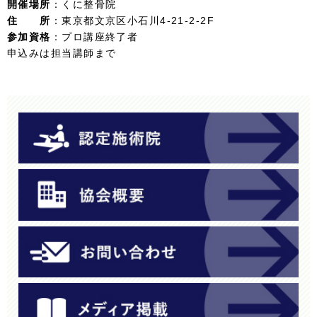
開催場所
：くに整骨院
住 所
：東京都文京区小石川4-21-2-2F
参加資格
：プロ講座終了者
申込みは担当講師まで