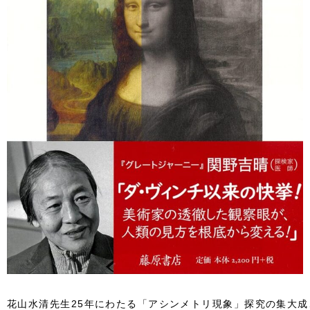
花山水清先生25年にわたる「アシンメトリ現象」探究の集大成