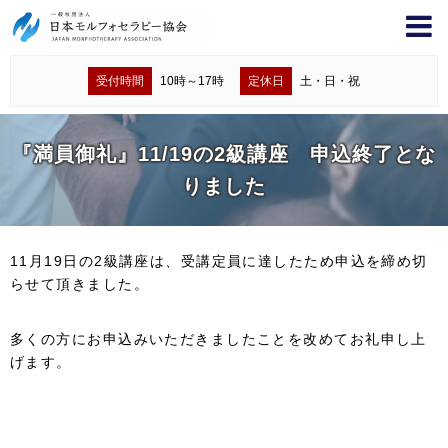
受付時間
10時～17時
定休日
土・日・祝
『満員御礼』11/19の2級講座 申込終了とな
りました
11月19日の2級講座は、受講定員に達したため申込を締め切
らせて頂きました。
多くの方にお申込みいただきましたことを改めてお礼申し上
げます。